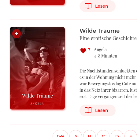
Lesen
Wilde Träume
Eine erotische Geschichte
Angela
7
4-8 Minuten
Die Nachtstunden schluckten e
es in der Wohnung nicht mehr 
war.Bewegungslos lag Cate au
in das Netz ihrer bizarren, lu
Wilde Träume
erst Tage vergangen seit der 
ANGELA
Lesen
0-9
A
B
C
D
E