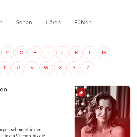
tion
n
Sehen
Hören
Fühlen
ringen
F
G
H
I
J
K
L
M
T
U
V
W
X
Y
Z
gen
rper, schmerzt in den
e in ein Vaccum, als die