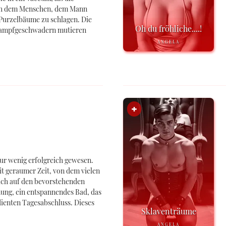
ch dem Menschen, dem Mann
 Purzelbäume zu schlagen. Die
Oh du fröhliche....!
Kampfgeschwadern mutieren
ANGELA
ur wenig erfolgreich gewesen.
it geraumer Zeit, von dem vielen
ich auf den bevorstehenden
nung, ein entspannendes Bad, das
ienten Tagesabschluss. Dieses
Sklaventräume
ANGELA