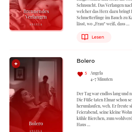
Sehnsucht. Das Verlangen na
Brennendes
welcher das Herz dazu bringt
Verlangen
Schmetterlinge im Bauch zu 
lässt, wo „Frau“ weiß, dass …
ANGELA
Lesen
Bolero
Angela
5
4-7 Minuten
Der Tag war endlos lang und n
Die Füße taten Elmar schon se
herumlaufen, weh. Er freute s
Feierabend, seine kleine Woh
kühle Bierchen, zum wohlverd
Bolero
Haus …
ANGELA