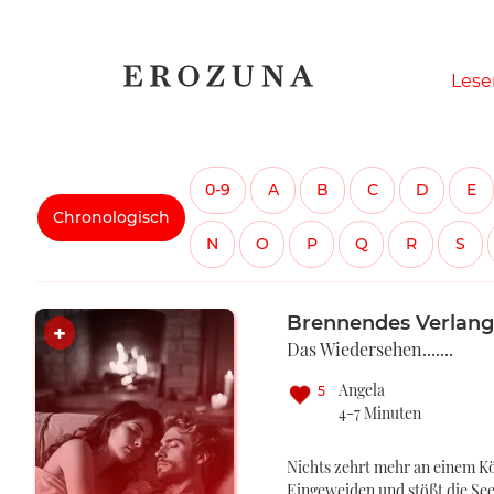
Naviga
Lese
übersp
0-9
A
B
C
D
E
Chronologisch
N
O
P
Q
R
S
Brennendes Verlan
Das Wiedersehen.......
Angela
5
4-7 Minuten
Nichts zehrt mehr an einem Kö
Eingeweiden und stößt die Seel