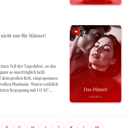
 nicht nur für Männer!
inen Teil der Tageshitze, so das
ganz so unerträglich heiß
f dem großen Bett, eingesponnen
stvollen Phantasie. Waren wirklich
Das Dinner
letzten Begegnung mit I H M? …
ANGELA
F
G
H
I
J
K
L
M