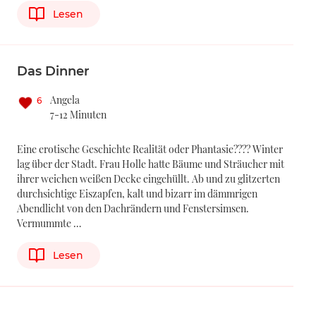
Lesen
Das Dinner
Angela
6
7-12 Minuten
Eine erotische Geschichte Realität oder Phantasie???? Winter
lag über der Stadt. Frau Holle hatte Bäume und Sträucher mit
ihrer weichen weißen Decke eingehüllt. Ab und zu glitzerten
durchsichtige Eiszapfen, kalt und bizarr im dämmrigen
Abendlicht von den Dachrändern und Fenstersimsen.
Vermummte …
Lesen