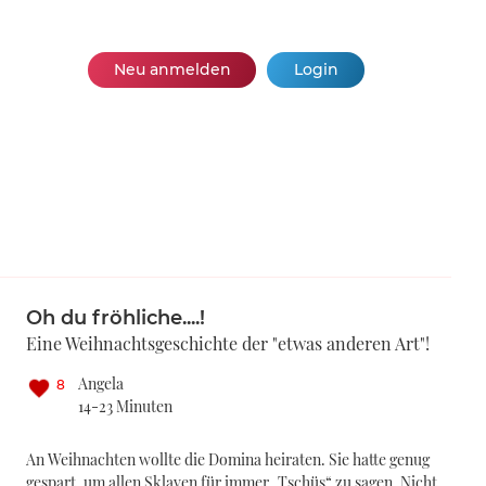
Neu anmelden
Login
Oh du fröhliche....!
Eine Weihnachtsgeschichte der "etwas anderen Art"!
Angela
8
14-23 Minuten
An Weihnachten wollte die Domina heiraten. Sie hatte genug
gespart, um allen Sklaven für immer „Tschüs“ zu sagen. Nicht