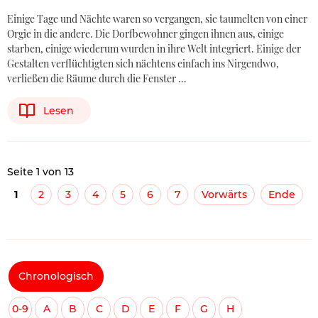
Einige Tage und Nächte waren so vergangen, sie taumelten von einer
Orgie in die andere. Die Dorfbewohner gingen ihnen aus, einige
starben, einige wiederum wurden in ihre Welt integriert. Einige der
Gestalten verflüchtigten sich nächtens einfach ins Nirgendwo,
verließen die Räume durch die Fenster …
Lesen
Seite 1 von 13
1
2
3
4
5
6
7
Vorwärts
Ende
Chronologisch
0-9
A
B
C
D
E
F
G
H