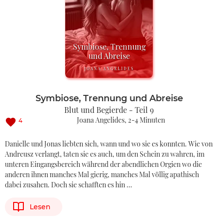
Symbiose, Trennung
und Abreise
JOANA ANGELIDES
Symbiose, Trennung und Abreise
Blut und Begierde - Teil 9
Joana Angelides
2-4 Minuten
4
Danielle und Jonas liebten sich, wann und wo sie es konnten. Wie von
Andreusz verlangt, taten sie es auch, um den Schein zu wahren, im
unteren Eingangsbereich während der abendlichen Orgien wo die
anderen ihnen manches Mal gierig, manches Mal völlig apathisch
dabei zusahen. Doch sie schafften es hin …
Lesen