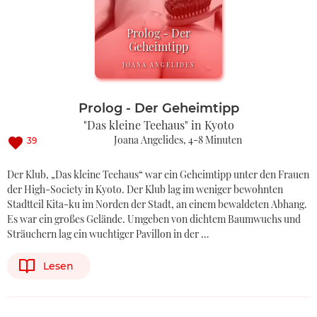
Prolog - Der
Geheimtipp
JOANA ANGELIDES
Prolog - Der Geheimtipp
"Das kleine Teehaus" in Kyoto
Joana Angelides
4-8 Minuten
39
Der Klub, „Das kleine Teehaus“ war ein Geheimtipp unter den Frauen
der High-Society in Kyoto. Der Klub lag im weniger bewohnten
Stadtteil Kita-ku im Norden der Stadt, an einem bewaldeten Abhang.
Es war ein großes Gelände. Umgeben von dichtem Baumwuchs und
Sträuchern lag ein wuchtiger Pavillon in der …
Lesen