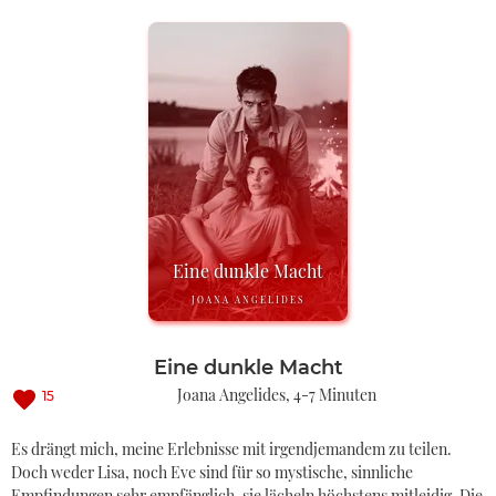
Eine dunkle Macht
JOANA ANGELIDES
Eine dunkle Macht
Joana Angelides
4-7 Minuten
15
Es drängt mich, meine Erlebnisse mit irgendjemandem zu teilen.
Doch weder Lisa, noch Eve sind für so mystische, sinnliche
Empfindungen sehr empfänglich, sie lächeln höchstens mitleidig. Die