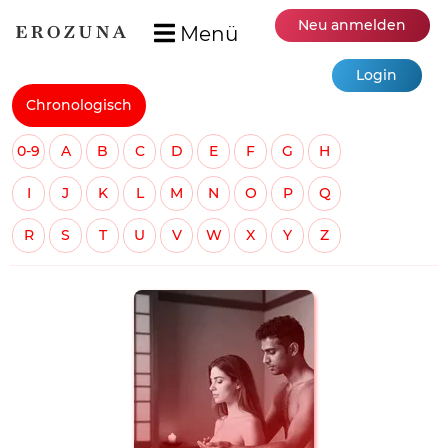
Neu anmelden
Menü
Login
Chronologisch
0-9
A
B
C
D
E
F
G
H
I
J
K
L
M
N
O
P
Q
R
S
T
U
V
W
X
Y
Z