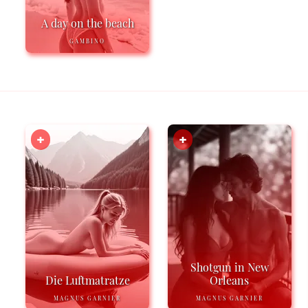
A day on the beach
GAMBINO
Shotgun in New
Die Luftmatratze
Orleans
MAGNUS GARNIER
MAGNUS GARNIER