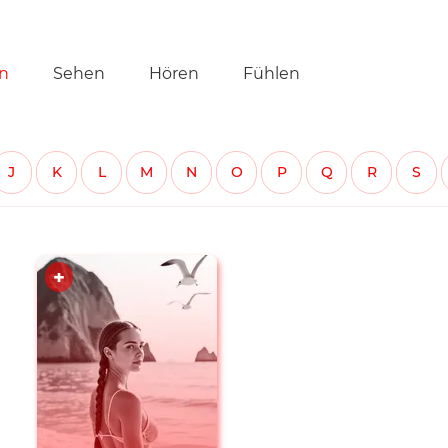
tion
n
Sehen
Hören
Fühlen
ringen
J
K
L
M
N
O
P
Q
R
S