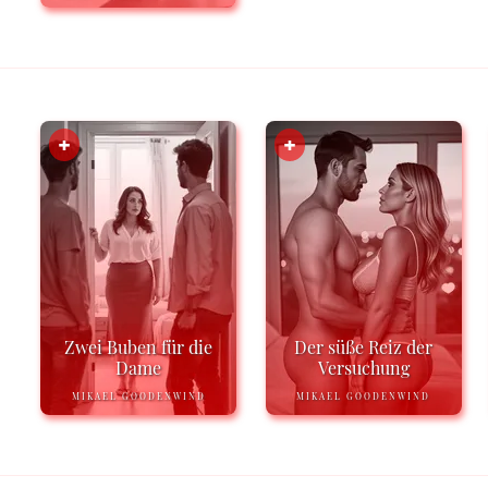
Zwei Buben für die
Der süße Reiz der
Dame
Versuchung
MIKAEL GOODENWIND
MIKAEL GOODENWIND