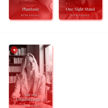
Phantasie
One Night Stand
RUTH GOGOLL
RUTH GOGOLL
Nur ein
Urlaubstraum...!?
PIET GOLDEN