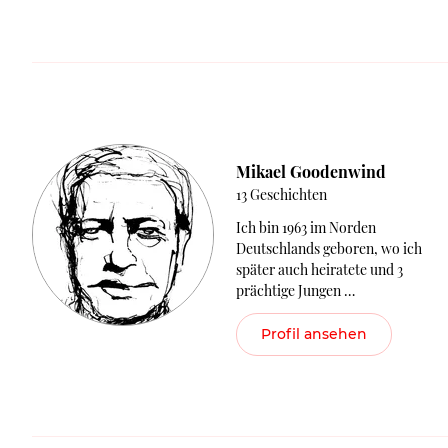
Mikael Goodenwind
13 Geschichten
Ich bin 1963 im Norden
Deutschlands geboren, wo ich
später auch heiratete und 3
prächtige Jungen …
Profil ansehen