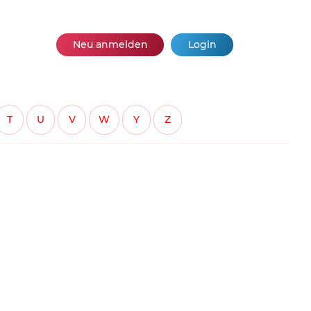
Neu anmelden
Login
T
U
V
W
Y
Z