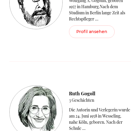
Wolfgang A. Gogolin, geboren
1957 in Hamburg.Nach dem
Studium in Berlin lange Zeit als
Rechtspfleger …
Profil ansehen
Ruth Gogoll
3 Geschichten
Die Autorin und Verlegerin wurde
am 24. Juni 1958 in Wesseling,
nahe Köln, geboren. Nach der
Schule …