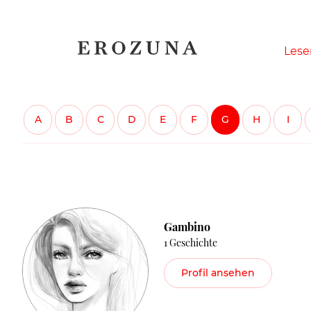
Naviga
Lese
übersp
A
B
C
D
E
F
G
H
I
Gambino
1 Geschichte
Profil ansehen