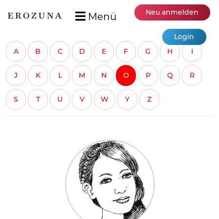
Neu anmelden
Menü
Login
A
B
C
D
E
F
G
H
I
J
K
L
M
N
O
P
Q
R
S
T
U
V
W
Y
Z