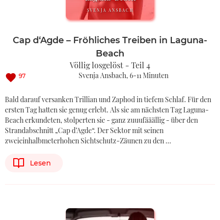
SVENJA ANSBACH
Cap d‘Agde – Fröhliches Treiben in Laguna-
Beach
Völlig losgelöst - Teil 4
Svenja Ansbach
6-11 Minuten
97
Bald darauf versanken Trillian und Zaphod in tiefem Schlaf. Für den
ersten Tag hatten sie genug erlebt. Als sie am nächsten Tag Laguna-
Beach erkundeten, stolperten sie - ganz zuuufääällig - über den
Strandabschnitt „Cap d’Agde“. Der Sektor mit seinen
zweieinhalbmeterhohen Sichtschutz-Zäunen zu den …
Lesen