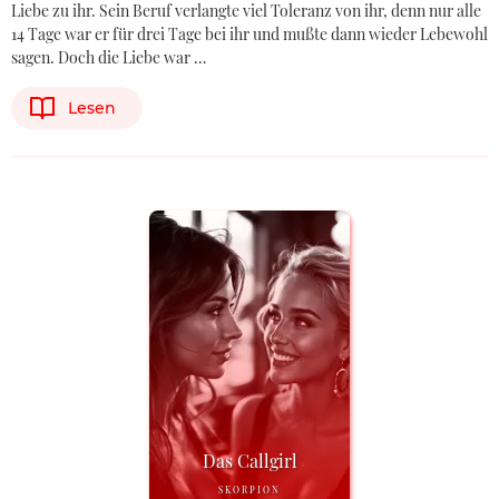
Liebe zu ihr. Sein Beruf verlangte viel Toleranz von ihr, denn nur alle
14 Tage war er für drei Tage bei ihr und mußte dann wieder Lebewohl
sagen. Doch die Liebe war …
Lesen
Das Callgirl
SKORPION