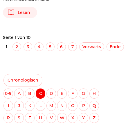
Lesen
Seite 1 von 10
1
2
3
4
5
6
7
Vorwärts
Ende
Chronologisch
0-9
A
B
C
D
E
F
G
H
I
J
K
L
M
N
O
P
Q
R
S
T
U
V
W
X
Y
Z