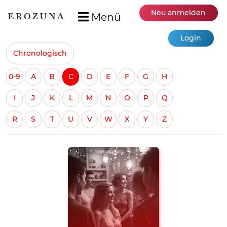
Neu anmelden
Menü
Login
Chronologisch
0-9
A
B
C
D
E
F
G
H
I
J
K
L
M
N
O
P
Q
R
S
T
U
V
W
X
Y
Z