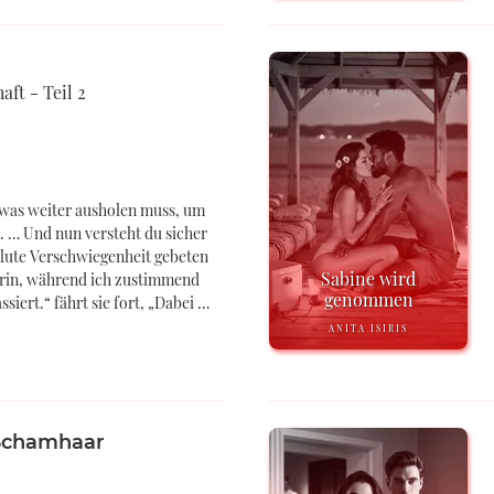
ft - Teil 2
etwas weiter ausholen muss, um
. … Und nun versteht du sicher
lute Verschwiegenheit gebeten
Sabine wird
erin, während ich zustimmend
genommen
ssiert.“ fährt sie fort, „Dabei …
ANITA ISIRIS
 Schamhaar