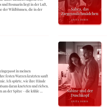
 und Rosmarin liegt in der Luft,
Sabea, das
ße der Wildblumen, die in der
Ziegenmilchmädchen
ANITA ISIRIS
 eingepasst in meinen
ihre festen Warzen kratzten sanft
nie. Ich spürte, wie ihre Hände
utsam daran kneteten und rieben.
Sabine und der
n an der Spitze – die kühle …
Duschkopf
ANITA ISIRIS