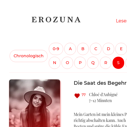
Naviga
Lese
übersp
0-9
A
B
C
D
E
Chronologisch
N
O
P
Q
R
S
Die Saat des Begeh
Chloé d'Aubigné
77
7-12 Minuten
Mein Garten ist mein kleines P
richtig abschalten kann. Auch
Beeten und spüre die kühle Er