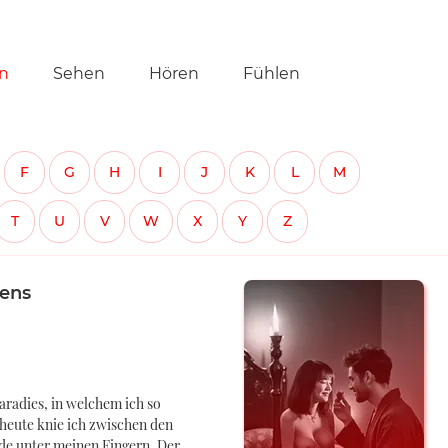
tion
n
Sehen
Hören
Fühlen
ringen
F
G
H
I
J
K
L
M
T
U
V
W
X
Y
Z
rens
aradies, in welchem ich so
 heute knie ich zwischen den
de unter meinen Fingern. Der