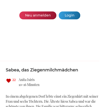
Neu anmelden
Login
Sabea, das Ziegenmilchmädchen
Anita Isiris
22
10-16 Minuten
In einem abgelegenen Dorf lebte einst ein Ziegenhirt mit seiner
Frau und sechs Töchtern. Die Älteste hiess Sabea und war die
schönste von ihnen. Die Familie war bitterarm; schwerlich