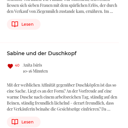
liessen sich sieben Frauen mit dem spärlichen Erlös, der durch
den Verkauf von Ziegenmilch zustande kam, ernähren. Im …
Lesen
Sabine und der Duschkopf
Anita Isiris
40
10-16 Minuten
Mit der weiblichen Affinität gegenüber Duschköpfen ist das so
eine Sache. Liegt es an der Form? An der Vorfreude auf eine
warme Dusche nach einem arbeitsreichen Tag, ständig auf den
Beinen, ständig freundlich lächelnd – derart freundlich, dass
der Verkäuferin beinahe die Gesichtszüge einfrieren? Da …
Lesen