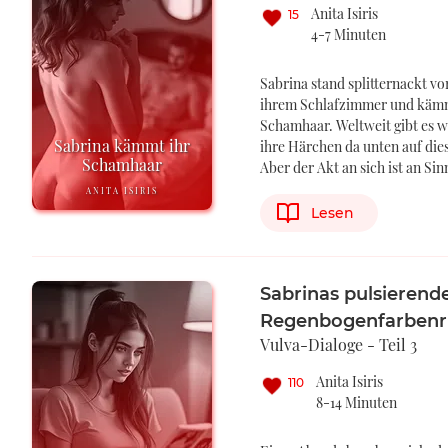
Anita Isiris
15
4-7 Minuten
Sabrina stand splitternackt v
ihrem Schlafzimmer und kämmt
Schamhaar. Weltweit gibt es w
Sabrina kämmt ihr
ihre Härchen da unten auf dies
Schamhaar
Aber der Akt an sich ist an Si
ANITA ISIRIS
Lesen
Sabrinas pulsierend
Regenbogenfarbenri
Vulva-Dialoge - Teil 3
Anita Isiris
110
8-14 Minuten