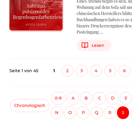
Eines Abends begab es sich, da
Sabrinas
Wohnung auf dem Sofa saß und
pulsierender
chinesischen Herstellers blät
Regenbogenfarbenriesendildovibrator
Buchhandlungen haben es so a
ANITA ISIRIS
bizarre Druckerzeugnisse den
Posteingang …
Lesen
Seite 1 von 45
1
2
3
4
5
6
0-9
A
B
C
D
E
Chronologisch
N
O
P
Q
R
S