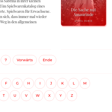
ss Sabrina in ihrer kleinen
 im Spielwarenkatalog eines
Die Sache mit
terte. Spielwaren für Erwachsene.
Amaurinde
n sich, dass immer mal wieder
 Weg in den allgemeinen
ANITA ISIRIS
7
Vorwärts
Ende
F
G
H
I
J
K
L
M
T
U
V
W
X
Y
Z