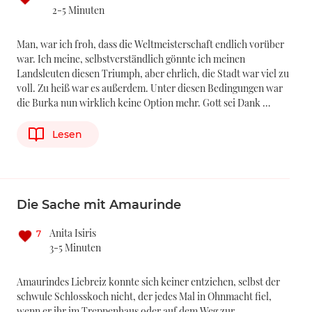
2-5 Minuten
Man, war ich froh, dass die Weltmeisterschaft endlich vorüber
war. Ich meine, selbstverständlich gönnte ich meinen
Landsleuten diesen Triumph, aber ehrlich, die Stadt war viel zu
voll. Zu heiß war es außerdem. Unter diesen Bedingungen war
die Burka nun wirklich keine Option mehr. Gott sei Dank …
Lesen
Die Sache mit Amaurinde
Anita Isiris
7
3-5 Minuten
Amaurindes Liebreiz konnte sich keiner entziehen, selbst der
schwule Schlosskoch nicht, der jedes Mal in Ohnmacht fiel,
wenn er ihr im Treppenhaus oder auf dem Weg zur