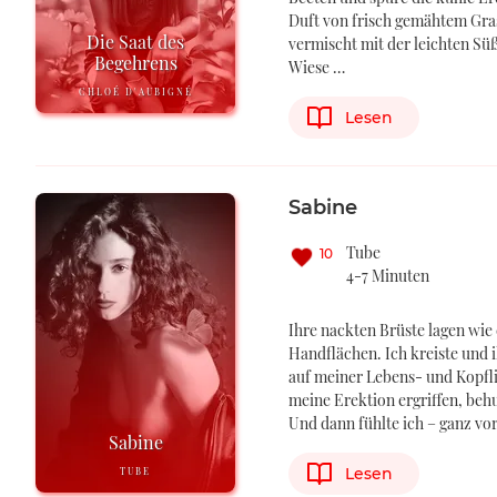
Duft von frisch gemähtem Gras
Die Saat des
vermischt mit der leichten Sü
Begehrens
Wiese …
CHLOÉ D'AUBIGNÉ
Lesen
Sabine
Tube
10
4-7 Minuten
Ihre nackten Brüste lagen wie
Handflächen. Ich kreiste und 
auf meiner Lebens- und Kopfli
meine Erektion ergriffen, beh
Und dann fühlte ich – ganz vor
Sabine
Lesen
TUBE