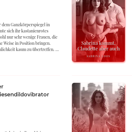
or dem Ganzkörperspiegel in
e sich ihr kastanienrotes
ohl nur sehr wenige Frauen, die
Sabrina kommt,
e Weise in Position bringen.
Claudette aber auch
nnlichkeit kaum zu übertreffen. …
SABRINA LOOS
er
esendildovibrator