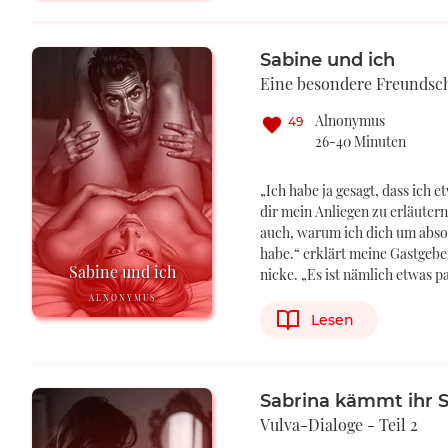
Sabine und ich
Eine besondere Freundscha
Alnonymus
49
26-40 Minuten
„Ich habe ja gesagt, dass ich 
dir mein Anliegen zu erläutern
auch, warum ich dich um abso
habe.“ erklärt meine Gastgeb
Sabine und ich
nicke. „Es ist nämlich etwas pa
ALNONYMUS
Lesen
Sabrina kämmt ihr
Vulva-Dialoge - Teil 2