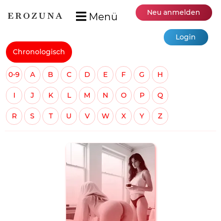
Neu anmelden
Menü
Login
Chronologisch
0-9
A
B
C
D
E
F
G
H
I
J
K
L
M
N
O
P
Q
R
S
T
U
V
W
X
Y
Z