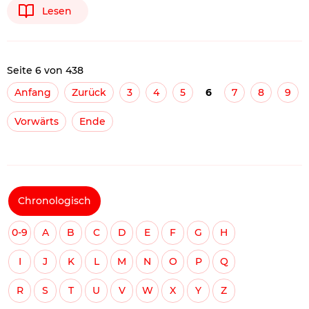
Lesen
Seite 6 von 438
Anfang
Zurück
3
4
5
6
7
8
9
Vorwärts
Ende
Chronologisch
0-9
A
B
C
D
E
F
G
H
I
J
K
L
M
N
O
P
Q
R
S
T
U
V
W
X
Y
Z