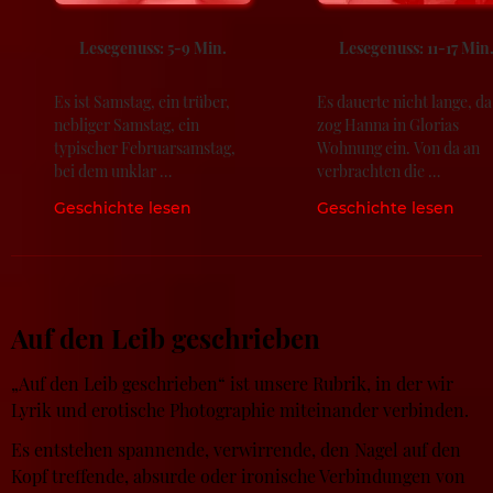
Lesegenuss: 5-9 Min.
Lesegenuss: 11-17 Min.
Es ist Samstag, ein trüber,
Es dauerte nicht lange, da
nebliger Samstag, ein
zog Hanna in Glorias
typischer Februarsamstag,
Wohnung ein. Von da an
bei dem unklar …
verbrachten die …
Geschichte lesen
Geschichte lesen
Auf den Leib geschrieben
„Auf den Leib geschrieben“ ist unsere Rubrik, in der wir
Lyrik und erotische Photographie miteinander verbinden.
Es entstehen spannende, verwirrende, den Nagel auf den
Kopf treffende, absurde oder ironische Verbindungen von