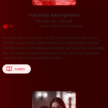
SVENJA ANSBACH
Tod eines Raumpiloten
Die gute alte Zukunft
Svenja Ansbach
5-9 Minuten
28
Der Aufschlag war hart. Das SX-5B, Beiboot der Zirkonit-Klasse,
nach der Explosion des Mutterschiffs in der Milchstraße von fünf
Überlebenden als Rettungskapsel benutzt, sprang bei der Notlandung
über die Dünen des großen Sandmeeres wie ein flacher Stein den
man über die Wasseroberfläche titschte. …
Lesen