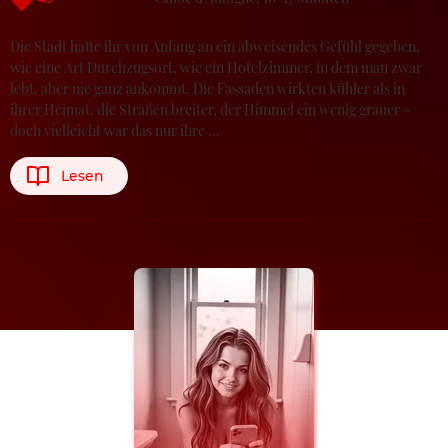
Die Stadt hatte ihr von Anfang an ein abweisendes Gefühl gegeben,
wie eine Art Durchzugsort, wie ein Hotelzimmer, in dem man zwar
lebt, aber nie ganz ankommt. Die Fassaden wirkten kühler als in
ihrer Heimat, die Straßen breiter, der Himmel ein wenig grauer –
doch vielleicht war das nur ihre …
Lesen