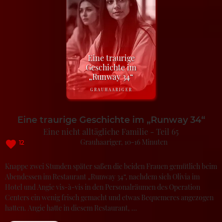
Eine traurige
Geschichte im
„Runway 34“
GRAUHAARIGER
Eine traurige Geschichte im „Runway 34“
Eine nicht alltägliche Familie - Teil 65
Grauhaariger
10-16 Minuten
12
Knappe zwei Stunden später saßen die beiden Frauen gemütlich beim
Abendessen im Restaurant „Runway 34“, nachdem sich Olivia im
Hotel und Angie vis-à-vis in den Personalräumen des Operation
Centers ein wenig frisch gemacht und etwas Bequemeres angezogen
hatten. Angie hatte in diesem Restaurant, …