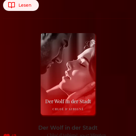
Lesen
Der Wolf in der Stadt
CHLOÉ D'AUBIGNÉ
Der Wolf in der Stadt
Chloé d'Aubigné
10-17 Minuten
49