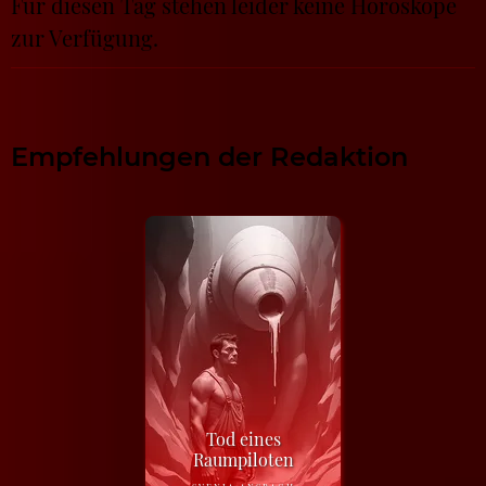
Für diesen Tag stehen leider keine Horoskope
zur Verfügung.
Empfehlungen der Redaktion
Tod eines
Raumpiloten